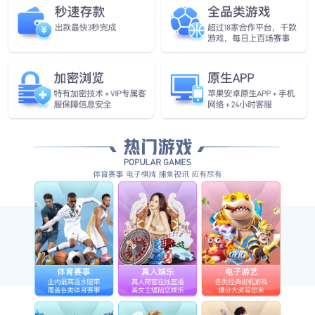
CTF平台
2021-05-17
|
平台服务
友情链接
今年会jinnianhui金字招牌数码集团
DCN
客户服务热线
7X24小时服务热线
400-775-8258