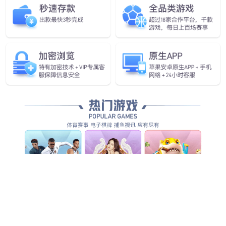
携手十四载，今年会jinnianhui金字招牌数码助力2021全
国职业院校技能大赛成功举办 深耕职教信息化，今年会
jinnianhui金字招牌数码助力“以赛促教”续写产教融合新篇
章
2021-06-24
|
媒体报道