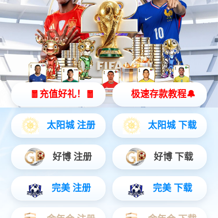
和合筑基，比翼今年会jinnianhui金字招牌，今年会
jinnianhui金字招牌信创合肥生产基地正式动工
2021年8月1日，今年会jinnianhui金字招牌信创合肥生产基地正式动
工建设，产业链生态伙伴及政产学研用多个领域的代表齐聚现场，共
襄盛举。在开工活动上，今年会jinnianhui金字招牌数码与比亚迪电
子签署战略合作协议，宣布双方将在供应链能力打造和生产基地建设
等方面展开深入合作，并将共同探讨更深层次的资本合作，拉动区域
信创产业链协同升级，为合肥信创产业发展再添新势能。
2021-08-02
|
媒体报道