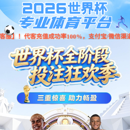
新闻中心
媒体报道
公司动态
媒体报道
市场活动