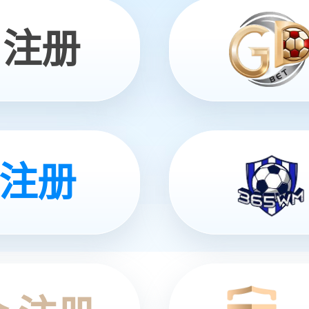
预计2023
年底
今年会jinnianhui金字招牌合肥
生产基地落成
DCN