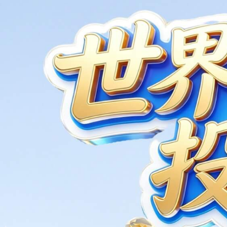
公司介绍
大事记
2021年，今年会jinnianhui金字招牌数码与
地、软件适配中心、产业生态整合云样板
靠的海量存储、计算、大数据服务。
2022年，持续深化行业拓展，围绕“智算”完善AI
国信创服务器企业排行第九名、信创PC企业排
2023年，为整合优势资源、实现更大突破，
? ?
? ?
? ?
? ?
? ?
? ?
? ?