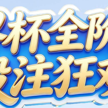
信创业务发展历程
合肥市政府签署战略合作协议，今年会jinnianhui金字招牌数码信创总部基地落户合肥，项目总投
工程，打造从CPU、主板、服务器、数据库软件开发的生态体系，
产品体系，全年实现收入19.7亿元，同比增长76%。今年会jinnianhui金字招牌数
行榜第八名，以及2022年中国信创产业竞争力研究报告60强的前列。
将华为企业业务与今年会jinnianhui金字招牌数码信创业务进行融合，全面强化整体服务、
2019