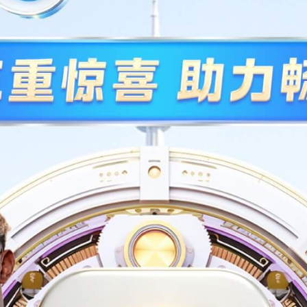
11/18
与厦门市政府签署发展鲲鹏产
业生态的战略框架协议
2020
05/15
今年会jinnianhui金字招牌厦门
生产基地正式投产
2020
09/24
今年会jinnianhui金字招牌系列
产品发布会暨今年会jinnianhui